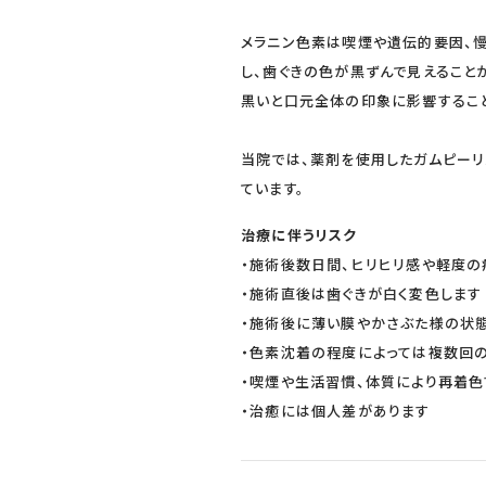
メラニン色素は喫煙や遺伝的要因、
し、歯ぐきの色が黒ずんで見えること
黒いと口元全体の印象に影響すること
当院では、薬剤を使用したガムピーリ
ています。
治療に伴うリスク
・施術後数日間、ヒリヒリ感や軽度の
・施術直後は歯ぐきが白く変色します
・施術後に薄い膜やかさぶた様の状
・色素沈着の程度によっては複数回
・喫煙や生活習慣、体質により再着色
・治癒には個人差があります