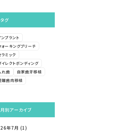
タグ
インプラント
ウォーキングブリーチ
セラミック
ダイレクトボンディング
入れ歯
自家歯牙移植
遊離歯肉移植
月別アーカイブ
026年7月
(1)