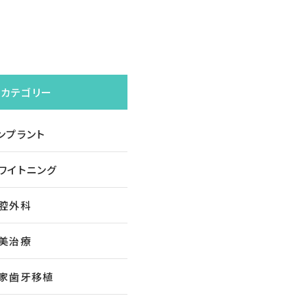
カテゴリー
ンプラント
ワイトニング
腔外科
美治療
家歯牙移植