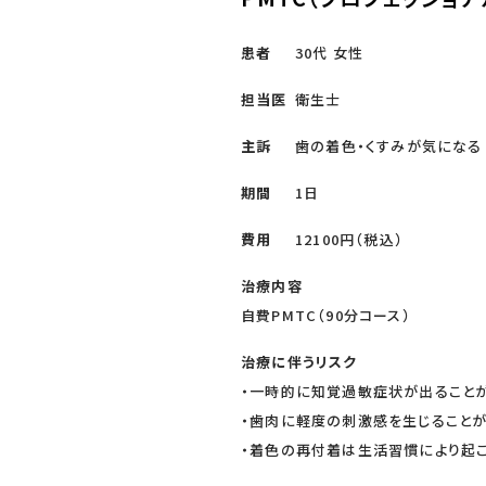
患者
30代 女性
担当医
衛生士
主訴
歯の着色・くすみが気になる
期間
1日
費用
12100円（税込）
治療内容
自費PMTC（90分コース）
治療に伴うリスク
・一時的に知覚過敏症状が出ること
・歯肉に軽度の刺激感を生じること
・着色の再付着は生活習慣により起