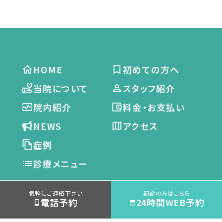
HOME
初めての方へ
当院について
スタッフ紹介
院内紹介
料金・お支払い
NEWS
アクセス
症例
診療メニュー
審美治療・
根管治療
気軽にご連絡下さい
初診の方はこちら
電話予約
24時間WEB予約
セラミック
矯正歯科