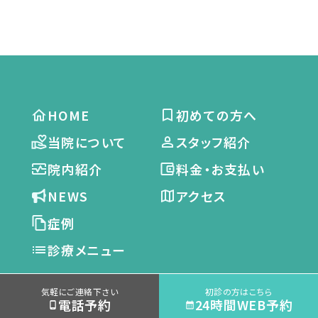
HOME
初めての方へ
当院について
スタッフ紹介
院内紹介
料金・お支払い
NEWS
アクセス
症例
診療メニュー
審美治療・
根管治療
気軽にご連絡下さい
初診の方はこちら
電話予約
24時間WEB予約
セラミック
矯正歯科